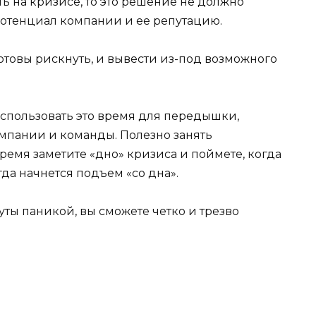
ть на кризисе, то это решение не должно
потенциал компании и ее репутацию.
готовы рискнуть, и вывести из-под возможного
 использовать это время для передышки,
мпании и команды. Полезно занять
емя заметите «дно» кризиса и поймете, когда
гда начнется подъем «со дна».
ты паникой, вы сможете четко и трезво