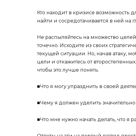
Кто находит в кризисе возможность дл
найти и сосредотачивается в ней на г
Не распыляйтесь на множество целей
точечно. Исходите из своих стратеги
текущей ситуации. Но, начав атаку, 
цели и откажитесь от второстепенных
чтобы это лучше понять.
■Что я могу упразднить в своей деяте
■Чему я должен уделить значительн
■Что мне нужно начать делать, что я 
Ответы на эти на первый взгляд прос