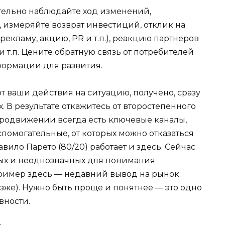
ательно наблюдайте ход изменений,
, измеряйте возврат инвестиций, отклик на
екламу, акцию, PR и т.п.), реакцию партнеров
 т.п. Цените обратную связь от потребителей
формации для развития.
ют ваши действия на ситуацию, получено, сразу
. В результате откажитесь от второстепенного
продвижении всегда есть ключевые каналы,
помогательные, от которых можно отказаться
авило Парето (80/20) работает и здесь. Сейчас
ных и неоднозначных для понимания
пример здесь — недавний вывод на рынок
озже). Нужно быть проще и понятнее — это одно
вности.