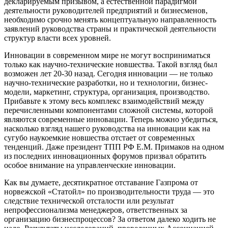
декларируемым призывом, а естественной парадигмой
деятельности руководителей предприятий и бизнесменов,
необходимо срочно менять концептуальную направленность
заявлений руководства страны и практической деятельности
структур власти всех уровней.
Инновации в современном мире не могут восприниматься
только как научно-технические новшества. Такой взгляд был
возможен лет 20-30 назад. Сегодня инновации — не только
научно-технические разработки, но и технологии, бизнес-
модели, маркетинг, структура, организация, производство.
Прибавьте к этому весь комплекс взаимодействий между
перечисленными компонентами сложной системы, которой
являются современные инновации. Теперь можно убедиться,
насколько взгляд нашего руководства на инновации как на
сугубо наукоемкие новшества отстает от современных
тенденций. Даже президент ТПП РФ Е.М. Примаков на одном
из последних инновационных форумов призвал обратить
особое внимание на управленческие инновации.
Как вы думаете, десятикратное отставание Газпрома от
норвежской «Статойл» по производительности труда — это
следствие технической отсталости или результат
непрофессионализма менеджеров, ответственных за
организацию бизнеспроцессов? За ответом далеко ходить не