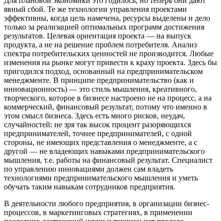
Для плановой экономики это годилось, но теперь они дают
явный сбой. Те же технологии управления проектами
эффективны, когда цель намечена, ресурсы выделены и дело
только за реализацией оптимальных программ достижения
результатов. Целевая ориентация проекта — на выпуск
продукта, а не на решение проблем потребителя. Анализ
спектра потребительских ценностей не производится. Любые
изменения на рынке могут привести к краху проекта. Здесь бы
пригодился подход, основанный на предпринимательском
менеджменте. В принципе предпринимательство (как и
инновационность) — это стиль мышления, креативного,
творческого, которое в бизнесе настроено не на процесс, а на
коммерческий, финансовый результат, потому что именно в
этом смысл бизнеса. Здесь есть много рисков, неудач,
случайностей: не зря так высок процент разоряющихся
предпринимателей, точнее предпринимателей, с одной
стороны, не имеющих представления о менеджменте, а с
другой — не владеющих навыками предпринимательского
мышления, т.е. работы на финансовый результат. Специалист
по управлению инновациями должен сам владеть
технологиями предпринимательского мышления и уметь
обучать таким навыкам сотрудников предприятия.
В деятельности любого предприятия, в организации бизнес-
процессов, в маркетинговых стратегиях, в применении