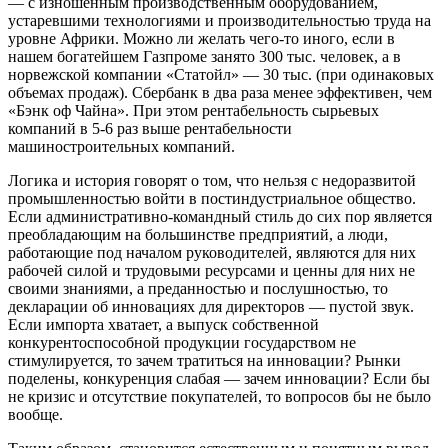
— с изношенным производственным оборудованием,
устаревшими технологиями и производительностью труда на
уровне Африки. Можно ли желать чего-то иного, если в
нашем богатейшем Газпроме занято 300 тыс. человек, а в
норвежской компании «Статойл» — 30 тыс. (при одинаковых
объемах продаж). Сбербанк в два раза менее эффективен, чем
«Бэнк оф Чайна». При этом рентабельность сырьевых
компаний в 5-6 раз выше рентабельности
машиностроительных компаний.
Логика и история говорят о том, что нельзя с недоразвитой
промышленностью войти в постиндустриальное общество.
Если административно-командный стиль до сих пор является
преобладающим на большинстве предприятий, а люди,
работающие под началом руководителей, являются для них
рабочей силой и трудовыми ресурсами и ценны для них не
своими знаниями, а преданностью и послушностью, то
декларации об инновациях для директоров — пустой звук.
Если импорта хватает, а выпуск собственной
конкурентоспособной продукции государством не
стимулируется, то зачем тратиться на инновации? Рынки
поделены, конкуренция слабая — зачем инновации? Если бы
не кризис и отсутствие покупателей, то вопросов бы не было
вообще.