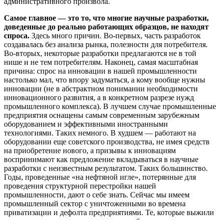
административного произвола.
Самое главное — это то, что многие научные разработки,
доведенные до реально работающих образцов, не находят
спроса.
Здесь много причин. Во-первых, часть разработок
создавалась без анализа рынка, полезности для потребителя.
Во-вторых, некоторые разработки предлагаются не в той
нише и не тем потребителям. Наконец, самая масштабная
причина: спрос на инновации в нашей промышленности
настолько мал, что впору задуматься, а кому вообще нужны
инновации (не в абстрактном понимании необходимости
инновационного развития, а в конкретном разрезе нужд
промышленного комплекса). В лучшем случае промышленные
предприятия оснащены самым современным зарубежным
оборудованием и эффективными иностранными
технологиями. Таких немного. В худшем — работают на
оборудовании еще советского производства, не имея средств
на приобретение нового, а призывы к инновациям
воспринимают как предложение вкладываться в научные
разработки с неизвестным результатом. Таких большинство.
Годы, проведенные «на нефтяной игле», потерянные для
проведения структурной перестройки нашей
промышленности, дают о себе знать. Сейчас мы имеем
промышленный сектор с уничтоженными во времена
приватизации и дефолта предприятиями. Те, которые выжили