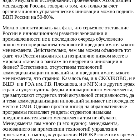
надо. Результаты исследований, проведенных Ассоциацией
менеджеров России, говорят о том, что только за счет
организационно-управленческих инноваций можно поднять
ВВП России на 50-80%.
Можно констатировать как факт, что серьезное отставание
России в инновационном развитии экономики и
промышленности не в последнюю очередь обусловлено
полным игнорированием технологий предпринимательского
менеджмента. Действительно, чем мы можем объяснить тот
факт, что Россия находится на неприлично низком месте в
мировой «табели о рангах» по внедрению инноваций в
бизнес? Естественно, отсутствием технологий
коммерциализации инноваций или предпринимательского
менеджмента, что странно. Казалось бы, и в СКОЛКОВО, и в
ВШЭ, и в РЭА им. Г.В. Плеханова, и в МГУ, и в других вузах
страны существуют кафедры инновационного менеджмента,
где выпускают студентов этой актуальной специальности, да
и тема коммерциализации инноваций занимает не последнее
место в СМИ. Однако простой взгляд на образовательные
программы позволяет увидеть: студентов навыкам
предпринимательского менеджмента там не обучают.
Менеджмента там много (и это нужно): менеджмента,
основанного на применении технологий управления
проектами, на методах управления НИОКР советских времен.