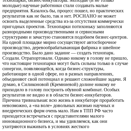
технопарки, бизнес-инкубаторы. Молодые (и не только
молодые) научные работники стали создавать малые
предприятия. Казалось бы, процесс пошел, но практических
результатов как не было, так и нет. РОСНАНО не может
освоить выделенные средства из-за отсутствия коммерчески
пригодных проектов. Технопарки потихоньку заполняются
разнородными производственными и сервисными
структурами и зачастую становятся подобием бизнес-центров.
На одной площадке мирно сосуществуют автосборочное
производство, деревообрабатывающая фабрика и швейное
производство. Было дано задание — создать технопарк.
Создали. Отрапортовали. Однако никому в голову не пришло,
что настоящие технопарки могут быть сильны только в случае
синергии, появляющейся, когда бизнес-структуры,
работающие в одной сфере, но в разных направлениях,
объединяют свой потенциал и решают сложнейшие задачи. Я
думаю, в Силиконовой (Кремниевой) долине никому не
приходило в голову построить обувной комбинат. Особых
результатов не видно и в области бизнес-инкубаторов.
Причина тривиальная: всю жизнь в инкубаторе проработать
невозможно, а «на воле» довольных жизнью научных и
внедренческих фирм очень мало. Нам в ТПП РФ часто
приходится встречаться с представителями малого
инновационного бизнеса, и мы удивляемся, как они
ухитряются выживать в условиях жесткого