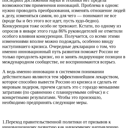
последних достижений науки и техники нет предела
возможностям применения инноваций. Проблема в одном:
нужно проводить преобразования, изменять отношение людей
к делу, изменяться самим, но для чего — понимают не все
(вроде бы и без этого все идет, пусть худо-бедно).
Конкуренция тоже особо не тревожит. Кстати, по одному из
опросов в январе этого года 86% руководителей не отметили
особого влияния конкуренции. Получается, со всеми этими
изменениями вполне можно подождать, особенно ввиду
наступившего кризиса. Очередные декларации о том, что
именно инновационный путь развития поможет России не
только преодолеть кризис, но и занять лидирующие позиции в
международном сообществе, не воспринимаются всерьез.
А ведь именно инновации в системном понимании
действительно являются тем эффективнейшим лекарством,
которое способно вывести Россию из кризиса и сделать ее
мировым лидером, причем сделать это с гораздо меньшими
затратами (по сравнению с планируемыми сейчас) и с
конкретными результатами. Чтобы это произошло,
необходимо предпринять следующие меры.
1.Переход правительственной политики от призывов к
инновационному развитию как наукоемкому направлению