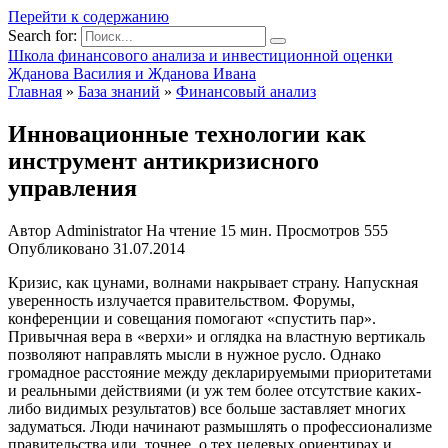
Перейти к содержанию
Search for:
Школа финансового анализа и инвестиционной оценки
Жданова Василия и Жданова Ивана
Главная
»
База знаний
»
Финансовый анализ
Инновационные технологии как
инструмент антикризисного
управления
Автор
Administrator
На чтение
15 мин.
Просмотров
555
Опубликовано
31.07.2014
Кризис, как цунами, волнами накрывает страну. Напускная
уверенность излучается правительством. Форумы,
конференции и совещания помогают «спустить пар».
Привычная вера в «верхи» и оглядка на властную вертикаль
позволяют направлять мысли в нужное русло. Однако
громадное расстояние между декларируемыми приоритетами
и реальными действиями (и уж тем более отсутствие каких-
либо видимых результатов) все больше заставляет многих
задуматься. Люди начинают размышлять о профессионализме
правительства или, точнее, о тех целевых ориентирах и