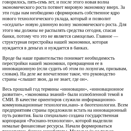
говорилось, пять-семь лет, и после этого новая волна
экономического роста потянет мировую экономику вверх. За
эти годы нам необходимо сформировать
собственное ядро
нового технологического уклада, который и позволит
«оседлать» новую длинную волну экономического роста. Для
этого мы должны не распылять средства сегодня, спасая
банки, потому что это не является самоцелью. Главное —
структурная перестройка нашей экономики, которая
нуждается в деньгах и нуждается в банках.
Вроде бы наше правительство понимает необходимость
перестройки нашей экономики, превращения ее в
инновационную (если судить об этом по лозунгам, призывам,
словам). На деле же впечатление такое, что руководство
страны «слышит звон, да не знает, где он».
Весь прошлый год термины «инновации», «инновационное
развитие», «экономика знаний» были излюбленной темой в
СМИ. В качестве ориентиров служили информационно-
коммуникационные технологии,нано- и биотехнологии. Всем
предприятиям страны предложили встать на инновационный
путь развития. Была специально создана государственная
корпорация «Роснано-технологии», которой выделили
немалые финансовые ресурсы. Начали формироваться