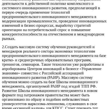
деятельности к действенной политике комплексного и
системного инновационного развития, предполагающей в
первую очередь применение технологий
предпринимательского инновационного менеджмента в
модернизации промышленности, проведение инновационных
изменений в бизнес-процессах, выработку стратегий
ориентации на потребительский спрос и повышение
конкурентоспособности на отечественном и международном
рынках.
2.Создать массовую систему обучения руководителей и
менеджеров реального сектора экономики технологиям
предпринимательского инновационного менеджмента на базе
кратко- и среднесрочных образовательных программ,
тренингов, семинаров. Такие технологии уже разработаны и
апробированы Центром инноваций в бизнесе «Управление
знаниями» совместно с Российской ассоциацией
инновационного развития (РАИР). Массовую систему
обучения можно создать на базе Школы инновационного
менеджмента, организуемой РАИР под эгидой ТПП РФ.
Развитие Школы инновационного менеджмента в новом
формате под патронажем правительства может быть
организовано по образу и подобию небезызвестных
университетов марксизма-ленинизма, служивших в свое
время «кузницей кадров» для КПСС. Стоит признать тот