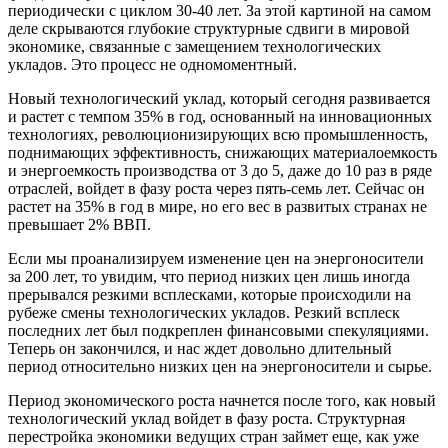
периодически с циклом 30-40 лет. За этой картиной на самом
деле скрываются глубокие структурные сдвиги в мировой
экономике, связанные с замещением технологических
укладов. Это процесс не одномоментный.
Новый технологический уклад, который сегодня развивается
и растет с темпом 35% в год, основанный на инновационных
технологиях, революционизирующих всю промышленность,
поднимающих эффективность, снижающих материалоемкость
и энергоемкость производства от 3 до 5, даже до 10 раз в ряде
отраслей, войдет в фазу роста через пять-семь лет. Сейчас он
растет на 35% в год в мире, но его вес в развитых странах не
превышает 2% ВВП.
Если мы проанализируем изменение цен на энергоносители
за 200 лет, то увидим, что период низких цен лишь иногда
прерывался резкими всплесками, которые происходили на
рубеже смены технологических укладов. Резкий всплеск
последних лет был подкреплен финансовыми спекуляциями.
Теперь он закончился, и нас ждет довольно длительный
период относительно низких цен на энергоносители и сырье.
Период экономического роста начнется после того, как новый
технологический уклад войдет в фазу роста. Структурная
перестройка экономики ведущих стран займет еще, как уже