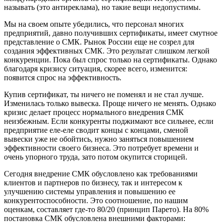
называть (это антиреклама), но такие вещи недопустимы.
Мы на своем опыте убедились, что персонал многих
предприятий, давно получивших сертификаты, имеет смутное
представление о СМК. Рынок России еще не созрел для
создания эффективных СМК. Это результат слишком легкой
конкуренции. Пока был спрос только на сертификаты. Однако
благодаря кризису ситуация, скорее всего, изменится:
появится спрос на эффективность.
Купив сертификат, ты ничего не поменял и не стал лучше.
Изменилась только вывеска. Проще ничего не менять. Однако
кризис делает процесс нормального внедрения СМК
неизбежным. Если конкуренты поджимают все сильнее, если
предприятие еле-еле сводит концы с концами, сменой
вывески уже не обойтись, нужно заняться повышением
эффективности своего бизнеса. Это потребует времени и
очень упорного труда, зато потом окупится сторицей.
Сегодня внедрение СМК обусловлено как требованиями
клиентов и партнеров по бизнесу, так и интересом к
улучшению системы управления и повышению ее
конкурентоспособности. Это соотношение, по нашим
оценкам, составляет где-то 80/20 (принцип Парето). На 80%
постановка СМК обусловлена внешними факторами: