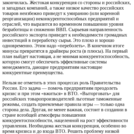
закончилась. Жестокая конкуренция со стороны и российских,
и западных компаний, а также низкое качество российских
товаров неизбежно приведут к умиранию (или коренной
реорганизации) неконкурентоспособных предприятий и
отраслей, что выразится во временном повышении уровня
безработицы и снижении ВВП. Сырьевая направленность
российского экспорта приведет к необходимости громадных
инвестиций в переработку сырья. Это плохо и хорошо
одновременно. Этим надо «переболеть». В конечном итоге
минусы превратятся в драйверы роста (в плюсы). На первый
план выйдет настоящая, а не мнимая конкурентоспособность,
которую смогут обеспечить эффективные системы
менеджмента, дающие предприятиям настоящие
конкурентные преимущества.
Нельзя не отметить в этих процессах роль Правительства
России. Его задача — помочь предприятиям преодолеть
кризис и при этом «вжиться» в ВТО. «Выторговать» для
российских товаропроизводителей льготные таможенные
режимы, создать приемлемые правила игры — только одна
сторона дела. Другая, не менее важная, состоит в создании в
стране всеобщей атмосферы повышения
конкурентоспособности, нацеленной на рост эффективности
управления. Необходима жесткая конкуренция, особенно во
время кризиса и до входа ВТО. Решить проблему низкой