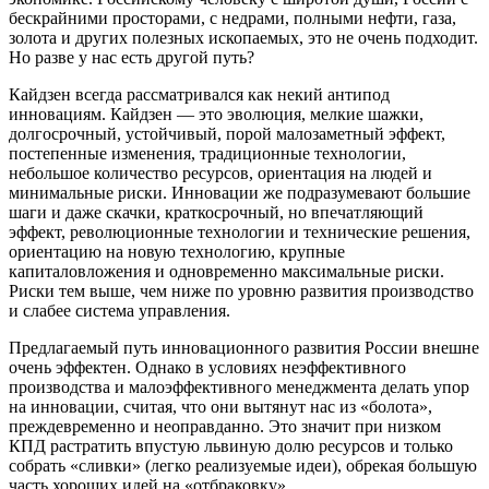
бескрайними просторами, с недрами, полными нефти, газа,
золота и других полезных ископаемых, это не очень подходит.
Но разве у нас есть другой путь?
Кайдзен всегда рассматривался как некий антипод
инновациям. Кайдзен — это эволюция, мелкие шажки,
долгосрочный, устойчивый, порой малозаметный эффект,
постепенные изменения, традиционные технологии,
небольшое количество ресурсов, ориентация на людей и
минимальные риски. Инновации же подразумевают большие
шаги и даже скачки, краткосрочный, но впечатляющий
эффект, революционные технологии и технические решения,
ориентацию на новую технологию, крупные
капиталовложения и одновременно максимальные риски.
Риски тем выше, чем ниже по уровню развития производство
и слабее система управления.
Предлагаемый путь инновационного развития России внешне
очень эффектен. Однако в условиях неэффективного
производства и малоэффективного менеджмента делать упор
на инновации, считая, что они вытянут нас из «болота»,
преждевременно и неоправданно. Это значит при низком
КПД растратить впустую львиную долю ресурсов и только
собрать «сливки» (легко реализуемые идеи), обрекая большую
часть хороших идей на «отбраковку».