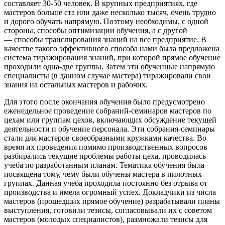
составляет 30-50 человек. В крупных предприятиях, где
мастеров больше ста или даже несколько тысяч, очень трудно
и дорого обучать напрямую. Поэтому необходимы, с одной
стороны, способы оптимизации обучения, а с другой
— способы транслирования знаний на все предприятие. В
качестве такого эффективного способа нами была предложена
система тиражирования знаний, при которой прямое обучение
проходили одна-две группы. Затем эти обученные напрямую
специалисты (в данном случае мастера) тиражировали свои
знания на остальных мастеров и рабочих.
Для этого после окончания обучения было предусмотрено
еженедельное проведение собраний-семинаров мастеров по
цехам или группам цехов, включающих обсуждение текущей
деятельности и обучение персонала. Эти собрания-семинары
стали для мастеров своеобразными кружками качества. Во
время их проведения помимо производственных вопросов
разбирались текущие проблемы работы цеха, проводилась
учеба по разработанным планам. Тематика обучения была
посвящена тому, чему были обучены мастера в пилотных
группах. Данная учеба проходила постоянно без отрыва от
производства и имела огромный успех. Докладчики из числа
мастеров (прошедших прямое обучение) разрабатывали планы
выступления, готовили тезисы, согласовывали их с советом
мастеров (молодых специалистов), размножали тезисы для