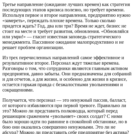
Третье направление (ожидание лучших времен) как стратегия
последующих этапов кризиса полезно, но требует времени.
Используя первое и второе направления, предприятию нужно
«замереть», переждать плохие времена. Только сколько
придется ждать? Год, два или три? Время не ждет, бизнес не
стоит на месте и требует развития, обновления. «Обновляйся
или умри!» — гласит известная заповедь стратегического
менеджмента. Пассивное ожидание малопродуктивно и не
решает проблем организации.
Из трех перечисленных направлений самое эффективное и
результативное второе. Персонал ждут тяжелые времена.
Разговоры о том, что сотрудники являются главным активом
предприятия, давно забыты. Они предназначены для собраний
и для отчетов, а для жизни, и особенно для жизни в кризисе,
остается горькая правда с безжалостными увольнениями и
сокращениями.
Получается, что персонал — это ненужный пассив, балласт,
от которого избавляются при первой тревоге. Правильно ли
это? Можно ли представить полководца, который перед
решающим сражением «увольняет» своих солдат? С ними
было хорошо идти по равнине в спокойной обстановке, но в
бою они оказались совершенно ненужными. Это ли не
абсурд? Можно ли представить себе предприятие без актива?