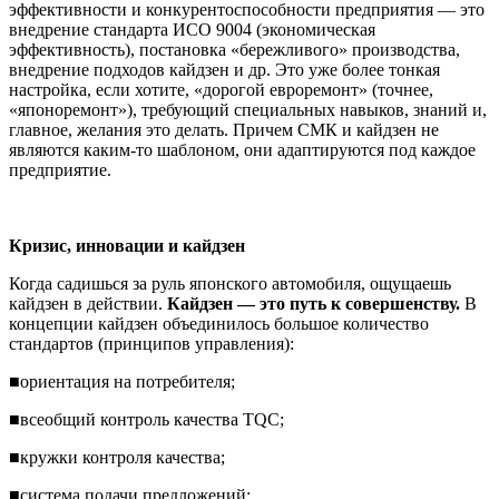
эффективности и конкурентоспособности предприятия — это
внедрение стандарта ИСО 9004 (экономическая
эффективность), постановка «бережливого» производства,
внедрение подходов кайдзен и др. Это уже более тонкая
настройка, если хотите, «дорогой евроремонт» (точнее,
«японоремонт»), требующий специальных навыков, знаний и,
главное, желания это делать. Причем СМК и кайдзен не
являются каким-то шаблоном, они адаптируются под каждое
предприятие.
Кризис, инновации и кайдзен
Когда садишься за руль японского автомобиля, ощущаешь
кайдзен в действии.
Кайдзен — это путь к совершенству.
В
концепции кайдзен объединилось большое количество
стандартов (принципов управления):
■ориентация на потребителя;
■всеобщий контроль качества TQC;
■кружки контроля качества;
■система подачи предложений;