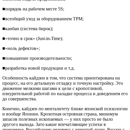
■порядок на рабочем месте 5S;
■всеобщий уход за оборудованием TPM;
■канбан (система бирок);
■«точно в срок» (Just-in-Time);
■«ноль дефектов»;
■повышение производительности;
■разработка новой продукции и т.д.
Особенность кайдзен в том, что система ориентирована на
процесс, на его детальную отладку и точную настройку. Это
движение мелкими шагами к цели с кропотливой,
изнурительной работой по наладке процесса и доведением его
до совершенства.
Конечно, кайдзен по менталитету ближе японской психологии
и вообще Японии. Крохотная островная страна, минимум
запасов полезных ископаемых — у них просто не было
другого выхода. Зато какие впечатляющие успехи в
экономике. Российскому человеку с широтой души, России с