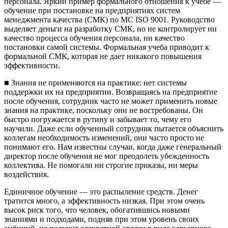
персонала. Яркий пример формального отношения к учебе —
обучение при постановке на предприятиях систем
менеджмента качества (СМК) по МС ISO 9001. Руководство
выделяет деньги на разработку СМК, но не контролирует ни
качество процесса обучения персонала, ни качество
постановки самой системы. Формальная учеба приводит к
формальной СМК, которая не дает никакого повышения
эффективности.
■ Знания не применяются на практике: нет системы
поддержки их на предприятии. Возвращаясь на предприятие
после обучения, сотрудник часто не может применить новые
знания на практике, поскольку они не востребованы. Он
быстро погружается в рутину и забывает то, чему его
научили. Даже если обученный сотрудник пытается объяснить
коллегам необходимость изменений, они часто просто не
понимают его. Нам известны случаи, когда даже генеральный
директор после обучения не мог преодолеть убежденность
коллектива. Не помогали ни строгие приказы, ни меры
воздействия.
Единичное обучение — это распыление средств. Денег
тратится много, а эффективность низкая. При этом очень
высок риск того, что человек, обогатившись новыми
знаниями и подходами, подняв при этом уровень своих