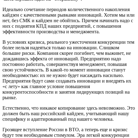
Идеально сочетание периодов количественного накопления
кайдзен с качественными рывками инноваций. Хотим мы или
нет, без СМК и кайдзен не обойтись. Причем начинать надо с
них с поднятия КПД наших предприятий, с повышения
эффективности производства и менеджмента.
В условиях кризиса, реального ужесточения конкуренции тем
более нельзя надеяться только на инновации. Слишком
большие риски. Компания скорее погибнет, чем выживет, не
дождавшись эффекта от инноваций. Предприятию надо
постоянно работать, совершенствуя менеджмент, повышая
свою устойчивость. В какой-то момент инновации станут
необходимостью: их не нужно будет насаждать насильно.
Предприятия будут сами создавать инновации и внедрять их
«с лету» как главное условие повышения
конкурентоспособности и занятия лидирующих позиций на
рынке.
Естественно, что никакое копирование здесь невозможно. Это
должен быть наш российский кайдзен, учитывающий нашу
специфику и адаптированный под нашего человека.
Грозящее вступление России в ВТО, а теперь еще и кризис
будут тем необходимым стимулом. Эра легкой конкуренции