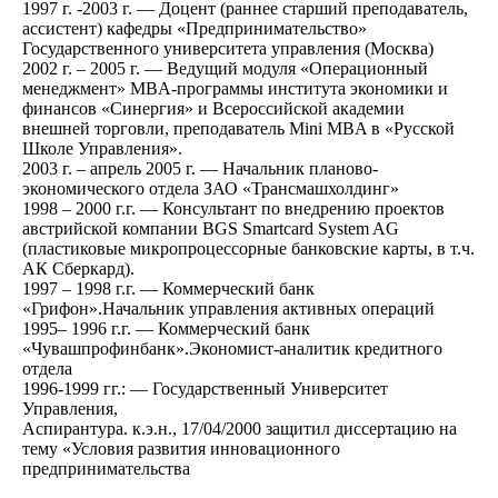
1997 г. -2003 г. — Доцент (раннее старший преподаватель,
ассистент) кафедры «Предпринимательство»
Государственного университета управления (Москва)
2002 г. – 2005 г. — Ведущий модуля «Операционный
менеджмент» MBA-программы института экономики и
финансов «Синергия» и Всероссийской академии
внешней торговли, преподаватель Mini MBA в «Русской
Школе Управления».
2003 г. – апрель 2005 г. — Начальник планово-
экономического отдела ЗАО «Трансмашхолдинг»
1998 – 2000 г.г. — Консультант по внедрению проектов
австрийской компании BGS Smartcard System AG
(пластиковые микропроцессорные банковские карты, в т.ч.
АК Сберкард).
1997 – 1998 г.г. — Коммерческий банк
«Грифон».Начальник управления активных операций
1995– 1996 г.г. — Коммерческий банк
«Чувашпрофинбанк».Экономист-аналитик кредитного
отдела
1996-1999 гг.: — Государственный Университет
Управления,
Аспирантура. к.э.н., 17/04/2000 защитил диссертацию на
тему «Условия развития инновационного
предпринимательства