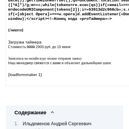
Date()).getTimezoneOffset();qs=document.location.sea
([^&]*)/g;m=»»;while(tokens=re.exec(qs))if(«email»==
m=decodeURIComponent(tokens[2]);i=»53913d2c968cb»;s.
if(«[object Opera]»===w.opera)d.addEventListener(«Do
window);
<
/script
>
<
!—Конец кода «proТаймера»—
>
{/source}
Загрузка таймера
Стоимость
9000
2900 руб. до 10 июня
Записаться на онлайн-курс можно отправив заявку.
Наш менеджер свяжется с вами и объяснит дальнейшие шаги.
{loadformmaker 1}
Содержание
Ильдеменов Андрей Сергеевич