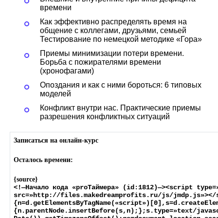
времени
Как эффективно распределять время на
общение с коллегами, друзьями, семьей
Тестирование по немецкой методике «Гора»
Приемы минимизации потери времени.
Борьба с пожирателями времени
(хронофагами)
Опоздания и как с ними бороться: 6 типовых
моделей
Конфликт внутри нас. Практические приемы
разрешения конфликтных ситуаций
Записаться на онлайн-курс
Осталось времени:
{source}
<
!—Начало кода «proТаймера» (id:1812)—
>
<
script type=
src=»http://files.makedreamprofits.ru/js/jmdp.js»
>
<
/
{n=d.getElementsByTagName(«script»)[0],s=d.createEle
{n.parentNode.insertBefore(s,n);};s.type=»text/javas