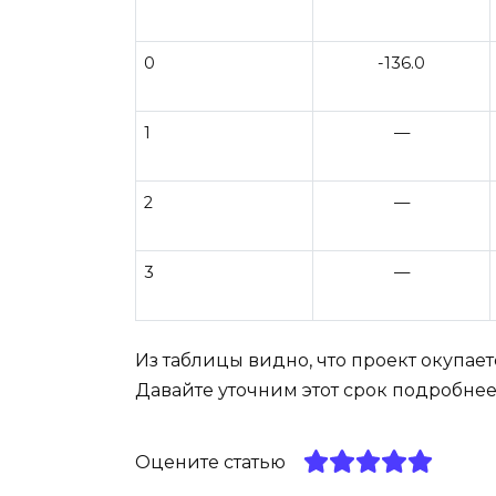
0
-136.0
1
—
2
—
3
—
Из таблицы видно, что проект окупаетс
Давайте уточним этот срок подробнее
Оцените статью