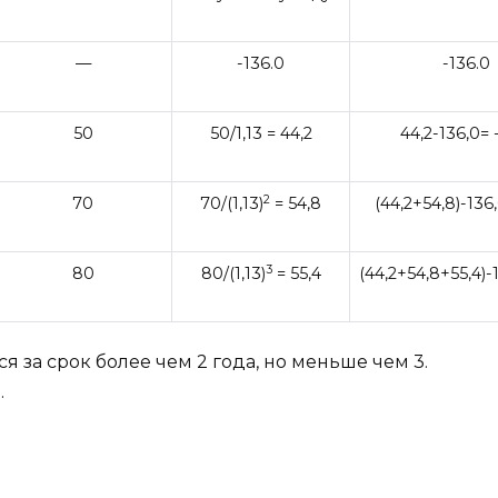
—
-136.0
-136.0
50
50/1,13 = 44,2
44,2-136,0= 
2
70
70/(1,13)
= 54,8
(44,2+54,8)-136
3
80
80/(1,13)
= 55,4
(44,2+54,8+55,4)-
я за срок более чем 2 года, но меньше чем 3.
.