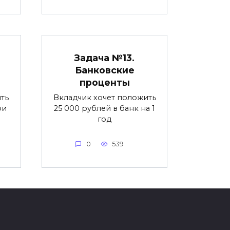
Задача №13.
Банковские
проценты
ть
Вкладчик хочет положить
ри
25 000 рублей в банк на 1
год
0
539