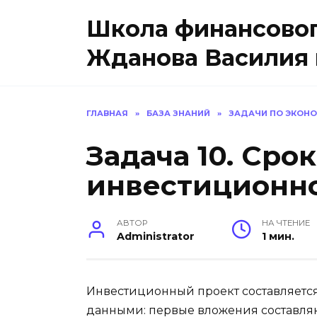
Перейти
Школа финансовог
к
содержанию
Жданова Василия 
ГЛАВНАЯ
»
БАЗА ЗНАНИЙ
»
ЗАДАЧИ ПО ЭКОН
Задача 10. Сро
инвестиционно
АВТОР
НА ЧТЕНИЕ
Administrator
1 мин.
Инвестиционный проект составляетс
данными: первые вложения составляю