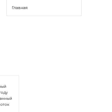
Главная
ный
году
анный
оток