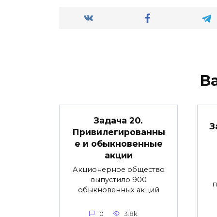
В
Задача 20.
З
Привилегированны
е и обыкновенные
акции
Акционерное общество
выпустило 900
п
обыкновенных акций
0
3.8k.