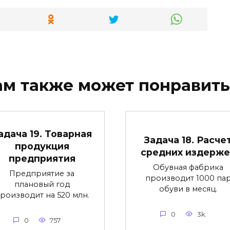
ам также может понравить
адача 19. Товарная
Задача 18. Расче
продукция
средних издерже
предприятия
Обувная фабрика
Предприятие за
производит 1000 па
плановый год
обуви в месяц.
роизводит на 520 млн.
0
3k.
0
757