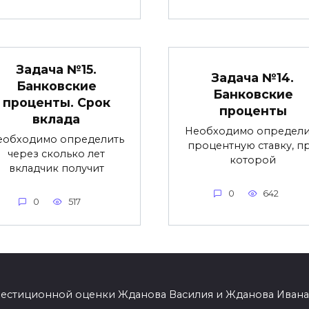
Задача №15.
Задача №14.
Банковские
Банковские
проценты. Срок
проценты
вклада
Необходимо определи
еобходимо определить
процентную ставку, п
через сколько лет
которой
вкладчик получит
0
642
0
517
вестиционной оценки Жданова Василия и Жданова Ивана