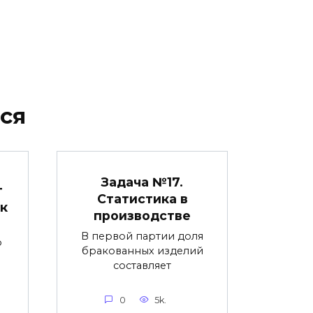
ся
Задача №17.
т
Статистика в
к
производстве
В первой партии доля
р
бракованных изделий
составляет
0
5k.