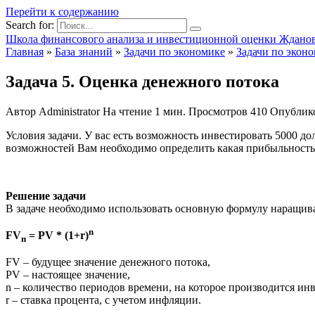
Перейти к содержанию
Search for:
Школа финансового анализа и инвестиционной оценки Ждано
Главная
»
База знаний
»
Задачи по экономике
»
Задачи по экон
Задача 5. Оценка денежного потока
Автор
Administrator
На чтение
1 мин.
Просмотров
410
Опублик
Условия задачи. У вас есть возможность инвестировать 5000 д
возможностей Вам необходимо определить какая прибыльность
Решение задачи
В задаче необходимо использовать основную формулу наращива
n
FV
= PV * (1+r)
n
FV – будущее значение денежного потока,
PV – настоящее значение,
n – количество периодов времени, на которое производится ин
r – ставка процента, с учетом инфляции.