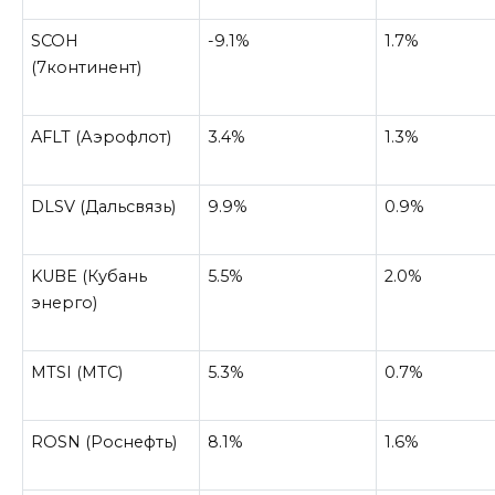
SCOH
-9.1%
1.7%
(7континент)
AFLT (Аэрофлот)
3.4%
1.3%
DLSV (Дальсвязь)
9.9%
0.9%
KUBE (Кубань
5.5%
2.0%
энерго)
MTSI (МТС)
5.3%
0.7%
ROSN (Роснефть)
8.1%
1.6%