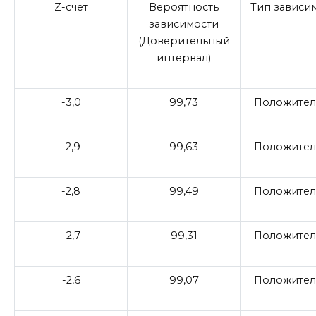
Z-счет
Вероятность
Тип зависи
зависимости
(Доверительный
интервал)
-3,0
99,73
Положител
-2,9
99,63
Положител
-2,8
99,49
Положител
-2,7
99,31
Положител
-2,6
99,07
Положител