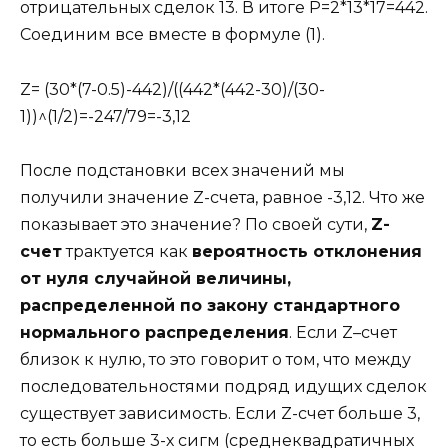
отрицательных сделок 13. В итоге Р=2*13*17=442.
Соединим все вместе в формуле (1).
Z= (30*(7-0.5)-442)/((442*(442-30)/(30-
1))^(1/2)=-247/79=-3,12
После подстановки всех значений мы
получили значение Z-счета, равное -3,12. Что же
показывает это значение? По своей сути,
Z-
счет
трактуется как
вероятность отклонения
от нуля случайной величины,
распределенной по закону стандартного
нормального распределения
. Если Z–счет
близок к нулю, то это говорит о том, что между
последовательностями подряд идущих сделок
существует зависимость. Если Z-счет больше 3,
то есть больше 3-х сигм (среднеквадратичных