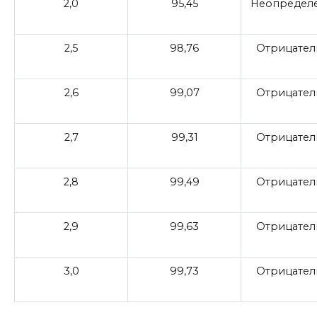
2,0
95,45
Неопредел
2,5
98,76
Отрицател
2,6
99,07
Отрицател
2,7
99,31
Отрицател
2,8
99,49
Отрицател
2,9
99,63
Отрицател
3,0
99,73
Отрицател