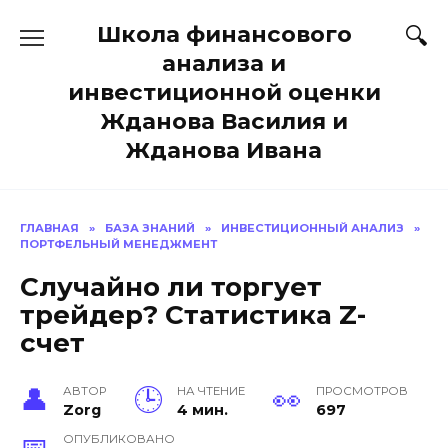
Перейти
Школа финансового
к
содержанию
анализа и
инвестиционной оценки
Жданова Василия и
Жданова Ивана
ГЛАВНАЯ
»
БАЗА ЗНАНИЙ
»
ИНВЕСТИЦИОННЫЙ АНАЛИЗ
»
ПОРТФЕЛЬНЫЙ МЕНЕДЖМЕНТ
Случайно ли торгует
трейдер? Статистика Z-
счет
АВТОР
НА ЧТЕНИЕ
ПРОСМОТРОВ
Zorg
4 мин.
697
ОПУБЛИКОВАНО