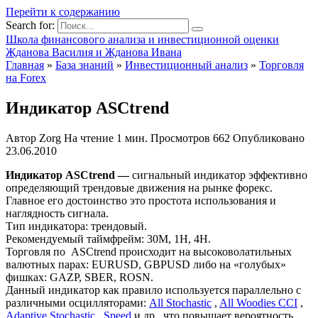
Перейти к содержанию
Search for:
Школа финансового анализа и инвестиционной оценки
Жданова Василия и Жданова Ивана
Главная
»
База знаний
»
Инвестиционный анализ
»
Торговля
на Forex
Индикатор ASCtrend
Автор
Zorg
На чтение
1 мин.
Просмотров
662
Опубликовано
23.06.2010
Индикатор ASCtrend —
сигнальный индикатор эффективно
определяющий трендовые движения на рынке форекс.
Главное его достоинство это простота использования и
наглядность сигнала.
Тип индикатора: трендовый.
Рекомендуемый таймфрейм: 30М, 1Н, 4Н.
Торговля по ASCtrend происходит на высоковолатильных
валютных парах: EURUSD, GBPUSD либо на «голубых»
фишках: GAZP, SBER, ROSN.
Данный индикатор как правило используется параллельно с
различными осцилляторами:
All Stochastic
,
All Woodies CCI
,
Adaptive Stochastic
,
Speed
и др., что повышает вероятность