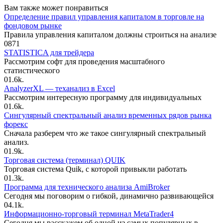
Вам также может понравиться
Определение правил управления капиталом в торговле на
фондовом рынке
Правила управления капиталом должны строиться на анализе
0
871
STATISTICA для трейдера
Рассмотрим софт для проведения масштабного
статистического
0
1.6k.
AnalyzerXL — теханализ в Excel
Рассмотрим интересную программу для индивидуальных
0
1.6k.
Сингулярный спектральный анализ временных рядов рынка
форекс
Сначала разберем что же такое сингулярный спектральный
анализ.
0
1.9k.
Торговая система (терминал) QUIK
Торговая система Quik, с которой привыкли работать
0
1.3k.
Программа для технического анализа AmiBroker
Сегодня мы поговорим о гибкой, динамично развивающейся
0
4.1k.
Информационно-торговый терминал MetaTrader4
Сегодня мы расскажем об одной из самых популярных в