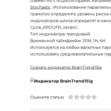
совместно с осцилляторами, наприме
Stochastic
. Использование параллел
грамотно определить уровень риска 
индикаторов цикла определят в какой 
Cycle_KROUFR_version.
Тип индикатора: трендовый.
Временной таймфрейм: 30М, 1Н, 4Н.
Используется на любых валютных пар
использовать средневолатильные пар
Скачать индикатор BrainTrend1Sig
Оцените статью