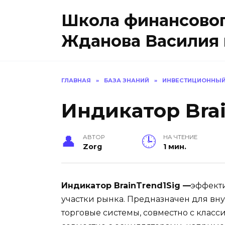
Перейти
Школа финансовог
к
содержанию
Жданова Василия 
ГЛАВНАЯ
»
БАЗА ЗНАНИЙ
»
ИНВЕСТИЦИОННЫЙ
Индикатор Brai
АВТОР
НА ЧТЕНИЕ
Zorg
1 мин.
Индикатор BrainTrend1Sig —
эффект
участки рынка. Предназначен для вн
торговые системы, совместно с клас