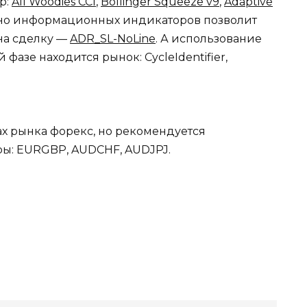
р:
All Woodies CCI
,
Bollinger Squeeze v9
,
Adaptive
ьно информационных индикаторов позволит
на сделку —
ADR_SL-NoLine
. А использование
фазе находится рынок: CycleIdentifier,
ах рынка форекс, но рекомендуется
ы: EURGBP, AUDCHF, AUDJPJ.