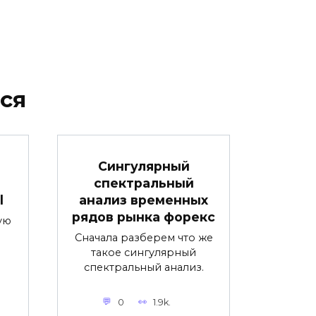
ся
Сингулярный
спектральный
l
анализ временных
рядов рынка форекс
ую
Сначала разберем что же
такое сингулярный
спектральный анализ.
0
1.9k.