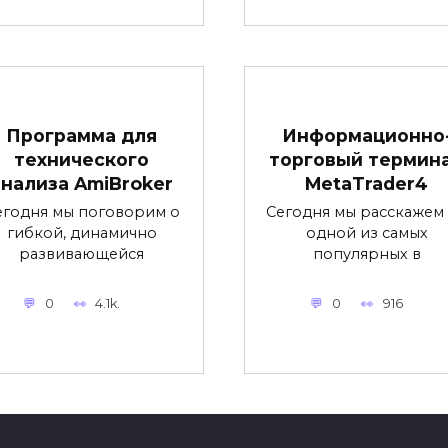
Программа для
Информационно
технического
торговый термин
анализа AmiBroker
MetaTrader4
егодня мы поговорим о
Сегодня мы расскажем
гибкой, динамично
одной из самых
развивающейся
популярных в
0
4.1k.
0
916