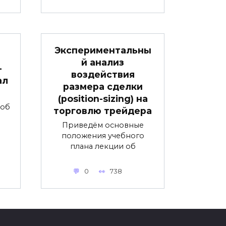
Экспериментальны
й анализ
-
воздействия
ал
размера сделки
(position-sizing) на
 об
торговлю трейдера
Приведём основные
положения учебного
плана лекции об
0
738