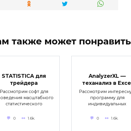
ам также может понравить
STATISTICA для
AnalyzerXL —
трейдера
теханализ в Exce
Рассмотрим софт для
Рассмотрим интересн
оведения масштабного
программу для
статистического
индивидуальных
0
1.6k.
0
1.6k.