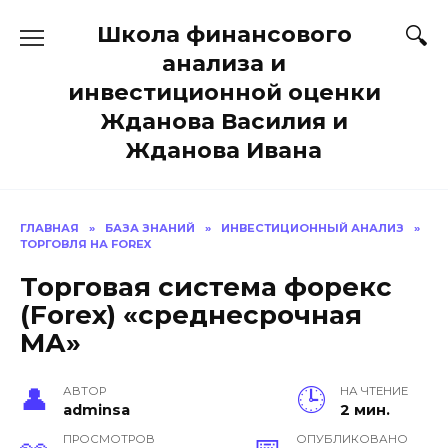
Перейти
Школа финансового
к
содержанию
анализа и
инвестиционной оценки
Жданова Василия и
Жданова Ивана
ГЛАВНАЯ
»
БАЗА ЗНАНИЙ
»
ИНВЕСТИЦИОННЫЙ АНАЛИЗ
»
ТОРГОВЛЯ НА FOREX
Торговая система форекс
(Forex) «среднесрочная
МА»
АВТОР
НА ЧТЕНИЕ
adminsa
2 мин.
ПРОСМОТРОВ
ОПУБЛИКОВАНО