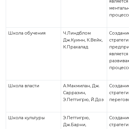
является
менталь
процесс
Школа обучения
Ч.Линдблом
Создани
Дж.Куинн, К.Вейк,
стратеги
К.Прахалад
предпри
является
развив
процесс
Школа власти
А.Макмилан, Дж.
Создани
Сарразин,
стратеги
Э.Петтигрю, Й.Доз
перегов
Школа культуры
Э.Петтигрю,
Создани
Дж.Барни,
стратеги