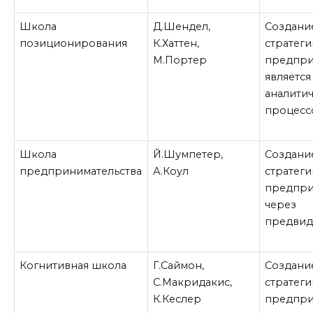
Школа
Д.Шендел,
Создани
позиционирования
К.Хаттен,
стратеги
М.Портер
предпри
является
аналити
процесс
Школа
Й.Шумпетер,
Создани
предпринимательства
А.Коул
стратеги
предпри
через
предвид
Когнитивная школа
Г.Саймон,
Создани
С.Макридакис,
стратеги
К.Кеслер
предпри