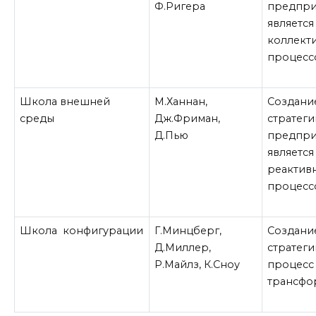
Ф.Ригера
предпри
является
коллект
процесс
Школа внешней
М.Ханнан,
Создани
среды
Дж.Фриман,
стратеги
Д.Пью
предпри
является
реактив
процесс
Школа конфигурации
Г.Минцберг,
Создани
Д.Миллер,
стратеги
Р.Майлз, К.Сноу
процесс
трансфо