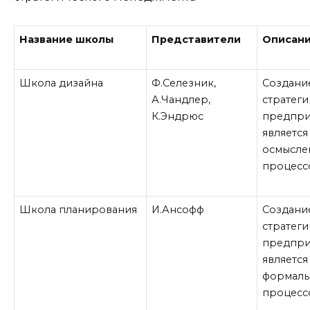
Название школы
Представители
Описан
Школа дизайна
Ф.Селезник,
Создани
А.Чандлер,
стратеги
К.Эндрюс
предпри
является
осмысле
процесс
Школа планирования
И.Ансофф
Создани
стратеги
предпри
является
формал
процесс