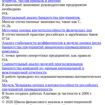
Формула. Чистая прибыль и рейтинг
В рыночной экономике руководителям предприятия
необходимо
0
1k.
Интегральный анализ банкротства предприятия.
Многие отечественные экономисты, такие как С.
0
1.2k.
Методики оценки кредитоспособности физических лиц
В отечественной практике российских и зарубежных баков
0
734
Анализ стабильности коэффициентов в модели оценки риска
банкротства предприятий авиационно-промышленного
комплекса
С точки зрения синергетики предприятие, как правило
0
1k.
Сравнительный анализ моделей прогнозирования
банкротства компаний по данным национальной и
международной отчетности
В работе проведено исследованиеэкономико-математических
0
1k.
Модель Челышева оценки платежеспособности российских
предприятий промышленности
В более поздних работах Альтман (в частности в 2000 г.
0
796
© 2026 Школа финансового анализа и инвестиционной