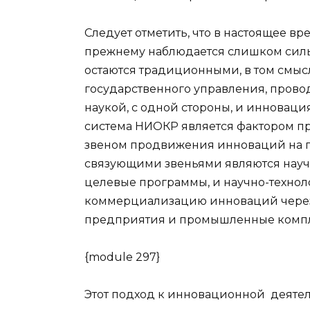
Следует отметить, что в настоящее в
прежнему наблюдается слишком силь
остаются традиционными, в том смысл
государственного управления, прово
наукой, с одной стороны, и инновац
система НИОКР является фактором п
звеном продвижения инноваций на
связующими звеньями являются нау
целевые программы, и научно-техно
коммерциализацию инноваций через
предприятия и промышленные комп
{module 297}
Этот подход к инновационной деятел