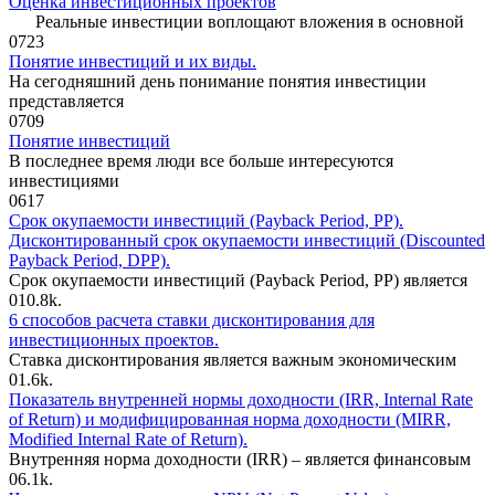
Оценка инвестиционных проектов
Реальные инвестиции воплощают вложения в основной
0
723
Понятие инвестиций и их виды.
На сегодняшний день понимание понятия инвестиции
представляется
0
709
Понятие инвестиций
В последнее время люди все больше интересуются
инвестициями
0
617
Срок окупаемости инвестиций (Payback Period, PP).
Дисконтированный срок окупаемости инвестиций (Discounted
Payback Period, DPP).
Срок окупаемости инвестиций (Payback Period, PP) является
0
10.8k.
6 способов расчета ставки дисконтирования для
инвестиционных проектов.
Ставка дисконтирования является важным экономическим
0
1.6k.
Показатель внутренней нормы доходности (IRR, Internal Rate
of Return) и модифицированная норма доходности (MIRR,
Modified Internal Rate of Return).
Внутренняя норма доходности (IRR) – является финансовым
0
6.1k.