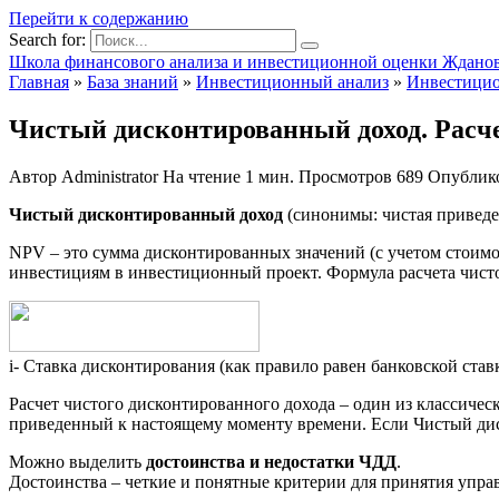
Перейти к содержанию
Search for:
Школа финансового анализа и инвестиционной оценки Ждано
Главная
»
База знаний
»
Инвестиционный анализ
»
Инвестици
Чистый дисконтированный доход. Расче
Автор
Administrator
На чтение
1 мин.
Просмотров
689
Опублик
Чистый дисконтированный доход
(синонимы: чистая приведе
NPV – это сумма дисконтированных значений (с учетом стоимос
инвестициям в инвестиционный проект. Формула расчета чист
i- Ставка дисконтирования (как правило равен банковской ставк
Расчет чистого дисконтированного дохода – один из классиче
приведенный к настоящему моменту времени. Если Чистый дис
Можно выделить
достоинства и недостатки ЧДД
.
Достоинства – четкие и понятные критерии для принятия управ