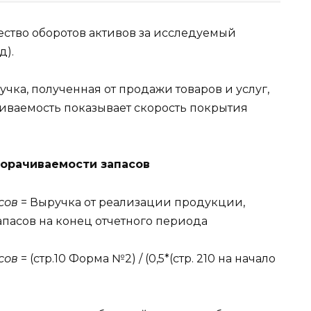
ество оборотов активов за исследуемый
д).
чка, полученная от продажи товаров и услуг,
иваемость показывает скорость покрытия
орачиваемости запасов
сов
= Выручка от реализации продукции,
запасов на конец отчетного периода
сов
= (стр.10 Форма №2) / (0,5*(стр. 210 на начало