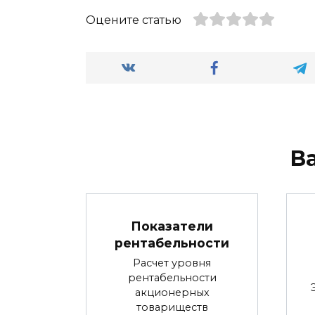
Оцените статью
В
Показатели
рентабельности
Расчет уровня
рентабельности
акционерных
товариществ