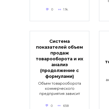
0
1.1k.
Система
показателей объем
продаж
товарооборота и их
т
анализ
(продолжение с
формулами)
а
Объем товарооборота
коммерческого
предприятия зависит
0
658