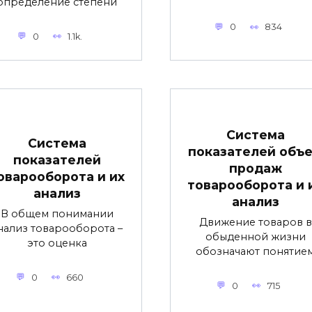
определение степени
0
834
0
1.1k.
Система
Система
показателей объ
показателей
продаж
оварооборота и их
товарооборота и 
анализ
анализ
В общем понимании
Движение товаров в
нализ товарооборота –
обыденной жизни
это оценка
обозначают понятие
0
660
0
715