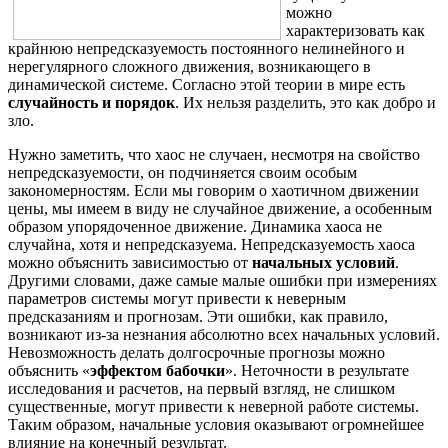
можно
характеризовать как
крайнюю непредсказуемость
постоянного
нелинейного и
нерегулярного сложного движения, возникающего в
динамической системе. Согласно этой теории в мире есть
случайность и порядок
.
Их нельзя разделить, это как добро и
зло.
Нужно заметить, что хаос не случаен, несмотря на свойство
непредсказуемости, он подчиняется своим особым
закономерностям. Если мы говорим о хаотичном движении
цены, мы имеем в виду не случайное движение, а особенным
образом
упорядоченное движение. Динамика хаоса не
случайна, хотя и непредсказуема. Непредсказуемость хаоса
можно объяснить зависимостью от
начальных условий
.
Другими словами, даже самые малые ошибки при измерениях
параметров системы могут привести к неверным
предсказаниям и прогнозам. Эти ошибки, как правило,
возникают из-за незнания абсолютно всех начальных условий.
Невозможность делать долгосрочные прогнозы можно
объяснить «
эффектом бабочки
». Неточности в результате
исследования и расчетов
,
на первый взгляд, не слишком
существенные, могут привести к неверной работе системы.
Таким образом, начальные условия оказывают огромнейшее
влияние на конечный результат.