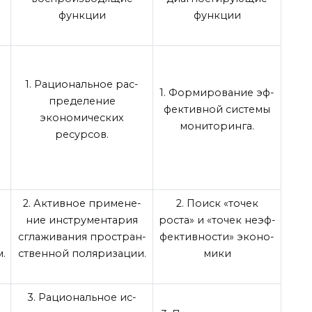
функции
функции
1. Рациональное рас­
1. Формирование эф­
пределение
фективной системы
экономиче­ских
мониторинга.
ресурсов.
2. Активное примене­
2. Поиск «точек
ние инструментария
роста» и «точек неэф­
сглаживания простран­
фективности» эконо­
.
ственной поляризации.
мики
3. Рациональное ис­