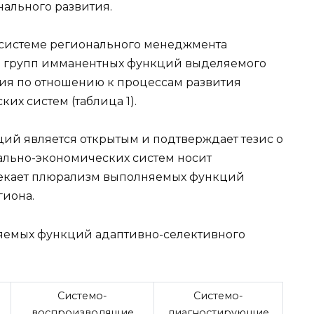
ального развития.
системе регионального менеджмента
ко групп имманентных функций выделяемого
ия по отношению к процессам развития
х систем (таблица 1).
ий является открытым и подтверждает тезис о
иально-экономических систем носит
текает плюрализм выполняемых функций
гиона.
няемых функций адаптивно-селективного
Системо-
Системо-
воспроизводящие
диагностирующие