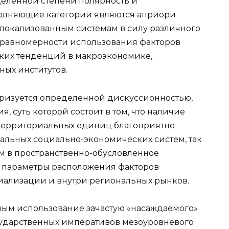
еделенной степени полярность и
олняющие категории являются априори
окализованным системам в силу различного
еравномерности использования факторов
ских тенденций в макроэкономике,
ных институтов.
еризуется определенной дискуссионностью,
, суть которой состоит в том, что наличие
территориальных единиц благоприятно
альных социально-экономических систем, так
м в пространственно-обусловленное
 параметры расположения факторов
иализации и внутри региональных рынков.
ным использование зачастую «насаждаемого»
сударственных императивов мезоуровневого