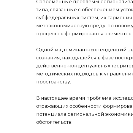
Современные проблемы регионализац
типа, связанные с обеспечением уст
субфедеральных систем, их гармони
мезоэкономическую среду, по новому
процессов формирован
b
я элементов
Одной из доминантных тенденций э
сознания, находящейся в фазе посткр
действенно-концептуальных террито
методических подходов к управлению
пространству.
В настоящее время проблема исслед
отражающих особенности формирова
потенциала региональной экономики
обстоятельств: