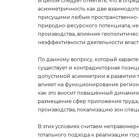
В целом следует отметить, что в опр
асимметричность как две взаимодоп
присущими любым пространственно-л
природно-ресурсного потенциала, н
производства, влияния геополитиче
неэффективности деятельности власт
По данному вопросу, который характ
существует и контрадикторная позиция
допустимой асимметрии в развитии 
влияет на функционирование регион
как это вносит повышенный динамиз
размещение сфер приложения труда,
производства, локализацию зон спец
В этих условиях считаем неправомер
тотального подхода к реализации го