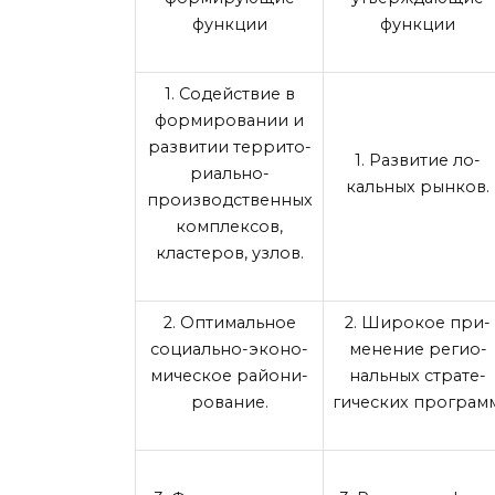
функции
функции
1. Содействие в
формировании и
развитии террито­
1. Развитие ло­
риально-
кальных рынков.
производ­ственных
комплек­сов,
кластеров, уз­лов.
2. Оптимальное
2. Широкое при­
социально-эконо­
менение регио­
мическое райони­
нальных страте­
рование.
гических про­грамм