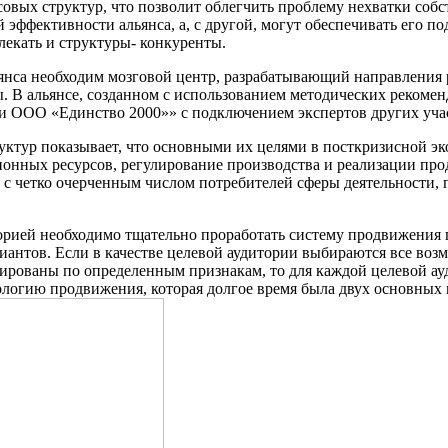
совых структур, что позволит облегчить проблему нехватки соб
 эффективности альянса, а, с другой, могут обеспечивать его п
лекать и структуры- конкуренты.
льянса необходим мозговой центр, разрабатывающий направлени
 В альянсе, созданном с использованием методических рекоменд
и ООО «Единство 2000»» с подключением экспертов других уча
ктур показывает, что основными их целями в посткризисной эк
нных ресурсов, регулирование производства и реализации про
 с четко очерченным числом потребителей сферы деятельности,
рией необходимо тщательно проработать систему продвижения 
ариантов. Если в качестве целевой аудитории выбираются все во
ированы по определенным признакам, то для каждой целевой ау
огию продвижения, которая долгое время была двух основных в