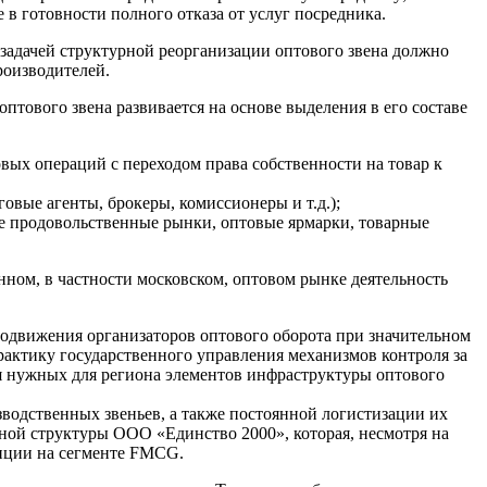
в готовности полного отказа от услуг посредника.
задачей структурной реорганизации оптового звена должно
роизводителей.
птового звена развивается на основе выделения в его составе
ых операций с переходом права собственности на товар к
говые агенты, брокеры, комиссионеры и т.д.);
ые продовольственные рынки, оптовые ярмарки, товарные
нном, в частности московском, оптовом рынке деятельность
ародвижения организаторов оптового оборота при значительном
рактику государственного управления механизмов контроля за
я нужных для региона элементов инфраструктуры оптового
водственных звеньев, а также постоянной логистизации их
ной структуры ООО «Единство 2000», которая, несмотря на
зиции на сегменте FMCG.