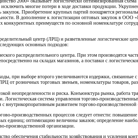
инство 2000» оказывает логистически оптимизированная схема 
т исключить многие потери в ходе доставки продукции. Укрупн
ть закупок. Приобретение крупных партий поощряется регионал
ельности. В дополнение к логистизации оптовых закупок в ООО 
ых конкурентных преимуществ по основной номенклатуре сотруд
еделительный центр (ЛРЦ) и разветвленные логистические цепо
 следующих основных подходов:
ического распределительного центра. При этом производятся час
епосредственно на складах магазинов, а поставки с логистическ
ходы, при выборе второго увеличиваются издержки, связанные с
ЛРЦ от розничных торговых звеньев, номенклатуры товаров, раз
ысокой неопределенности и риска. Конъюнктура рынка, работа т
ии. Логистическая система управления торгово-производствен
и с внутрикорпоративным развитием торгово-производственной 
оргово-производственных процессов следует отнести: повышени
вых единиц; оптимизацию величины заказов; определение наиб
ово-производственной организации.
ство обеспечения стабильности хозяйствования и усиления конт