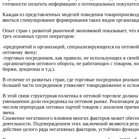
готовности оплатить информацию о потенциальных покупателях 
Каждая из представленных моделей поведения товаропроизводи
явиться стимулирование формирования таких видов организац
Опыт стран с развитой рыночной экономикой показывает, что в
трех основных групп операторов:
-предприятий и организаций, специализирующихся на оптовой
оптовому звену;
-торговых посредников, как правило, не использующих в своей 
-организаторов оптового оборота, не работающих с товаром, 
биржи, аукционы и т.д.).
В отличие от развитых стран, где торговые посредники реальн
большей части посредников утяжеляет товародвижение и осло
В этой связи структурная политика в оптовой торговле должна
уменьшении доли посредника на оптовом рынке. Реализация да
числом перепродаж оптовых партий товаров с анализом причи
звена.
Снижение негативного влияния многих факторов может обеспеч
деятельности. Подтверждением этих заключений являются резу
действие целого ряда негативных факторов, устойчиво функц