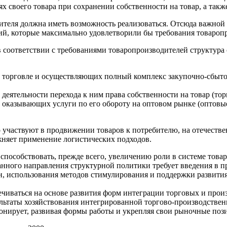
своего товара при сохранении собственности на товар, а также 
теля должна иметь возможность реализоваться. Отсюда важной 
ий, которые максимально удовлетворили бы требования товароп
 соответствии с требованиями товаропроизводителей структура о
 торговле и осуществляющих полный комплекс закупочно-сбытов
деятельности перехода к ним права собственности на товар (тор
но оказывающих услуги по его обороту на оптовом рынке (оптов
о участвуют в продвижении товаров к потребителю, на отечестве
жняет применение логистических подходов.
 способствовать, прежде всего, увеличению роли в системе тов
нного направления структурной политики требует введения в п
н, использования методов стимулирования и поддержки развити
иваться на основе развития форм интеграции торговых и произ
льтаты хозяйствования интегрированной торгово-производствен
ионирует, развивая формы работы и укрепляя свои рыночные по