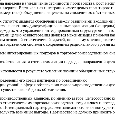
а нацелена на увеличение серийности производства, рост масш
издержек. Вертикальная интеграция имеет целью гарантировать 
ломератные) объединения нацелены на снижение хозяйственных
 структур является обеспечение между различными входящими в
тся на связанно- диверсифицированные организации (концерны)
ерждать, что управление интегрированными структурами — это
ратами целью хозяйствования является максимизация прибыли к
ом основной стратегической задачей, по нашему мнению, являе
изводственной системы с сохранением рационального уровня их
ием интегрированных подходов в торгово-производственном би
озяйствования за счет оптимизации подходов, направлений деят
ательности в результате усиления позиций объединенных стру
ределения его среди партнеров по объединению;
ии усилий в сферах обеспечения торгово-производственной деят
 существовавшей до их объединения.
производственных альянсов, по мнению автора, целесообразно
по стратегическому торгово-производственному альянсу и посл
ств. Потенциальный партнер должен занимать сильные конкурен
 получать взаимные выгоды. Партнерство не должно приносить 