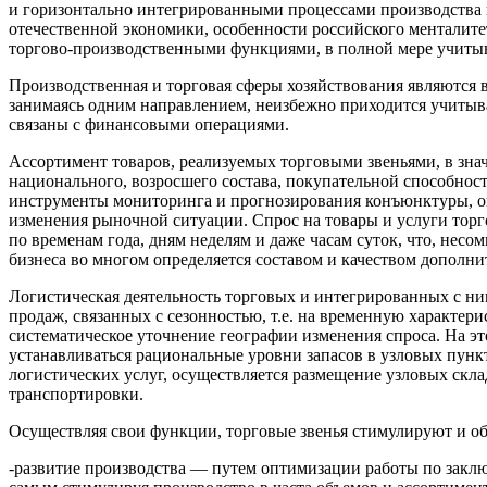
и горизонтально интегрированными процессами производства и
отечественной экономики, особенности российского менталит
торгово-производственными функциями, в полной мере учит
Производственная и торговая сферы хозяйствования являются 
занимаясь одним направлением, неизбежно приходится учитыват
связаны с финансовыми операциями.
Ассортимент товаров, реализуемых торговыми звеньями, в знач
национального, возросшего состава, покупательной способнос
инструменты мониторинга и прогнозирования конъюнктуры, о
изменения рыночной ситуации. Спрос на товары и услуги торг
по временам года, дням неделям и даже часам суток, что, нес
бизнеса во многом определяется составом и качеством дополни
Логистическая деятельность торговых и интегрированных с н
продаж, связанных с сезонностью, т.е. на временную характе
систематическое уточнение географии изменения спроса. На э
устанавливаться рациональные уровни запасов в узловых пунк
логистических услуг, осуществляется размещение узловых скл
транспортировки.
Осуществляя свои функции, торговые звенья стимулируют и о
-развитие производства — путем оптимизации работы по заклю