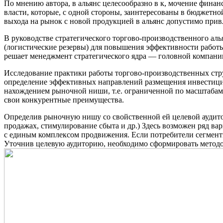
По мнению автора, в альянс целесообразно в к, мочение финан
власти, которые, с одной стороны, заинтересованы в бюджетной
выхода на рынок с новой продукцией в альянс допустимо прив
В руководстве стратегического торгово-производственного а
(логистические резервы) для повышения эффективности работы.
решает менеджмент стратегического ядра — головной компани
Исследование практики работы торгово-производственных стру
определение эффективных направлений размещения инвестицио
нахождением рыночной ниши, т.е. ограниченной по масштабам
свои конкурентные преимущества.
Определив рыночную нишу со свойственной ей целевой аудито
продажах, стимулирование сбыта и др.) Здесь возможен ряд в
с единым комплексом продвижения. Если потребители сегмент
Уточнив целевую аудиторию, необходимо сформировать методол