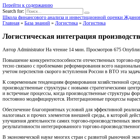
Перейти к содержанию
Search for:
Школа финансового анализа и инвестиционной оценки Ждано
Главная
»
База знаний
»
Логистика
»
Логистика
Логистическая интеграция производств
Автор
Administrator
На чтение
14 мин.
Просмотров
675
Опубли
П
овышение конкурентоспособности отечественных торгово-про
тесно связано с проблемами реформирования всего национальн
учетом перспектив скорого вступления России в ВТО эта задача
К современным тенденциям формирования хозяйственной среды 
производственные структуры с новыми стратегическими центра
и встречные процессы, когда производственные структуры фо
постоянно модифицируются. Интеграционные процессы нарас
Обеспечение благоприятных условий для эффективной реализа
налоговых и прочих элементов внешней среды, в которой дейс
улучшения деятельности самих торгово-производственных зве
результативности интегрированного торгово-производственног
В экономической науке многих стран с развитой рыночной эко