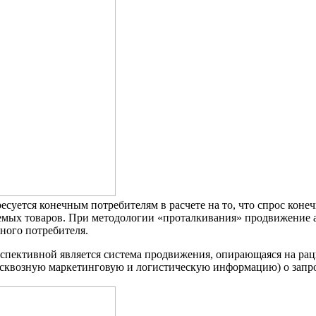
суется конечным потребителям в расчете на то, что спрос коне
ых товаров. При методологии «проталкивания» продвижение адре
ного потребителя.
спективной является система продвижения, опирающаяся на рац
сквозную маркетинговую и логистическую информацию) о запро