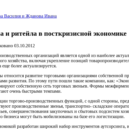
ва Василия и Жданова Ивана
а и ритейла в посткризисной экономике
ковано
03.10.2012
изводственных организаций является одной из наиболее актуал
ого хозяйства, включая укрепление позиций товаропроизводите
 еще более актуализируется.
относится развитие торговыми организациями собственной прои
ми развития. По этому пути пошли такие компании, как: «Экони
рмируют собственную сеть торговых звеньев. Формы межфирмен
тают очень быстрыми темпами.
ции торгово-производственных функций, с одной стороны, пред
твуют производственные звенья, транспортно- складские операт
ньев, совершенствования закупочных и сбытовых подсистем хоз
о бизнеса могут быть мобилизованы на базе его логистизации.
номикой разработан широкий набор инструментов аутсорсинга, 