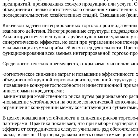
предприятий, производящих схожую продукцию или услуги. Он
объединения с целью логистического снижения хозяйственных 
последовательностью хозяйственных стадий. Смешанные (конг
Ключевой задачей интегрированных торгово-производственных
взаимного действия. Интегрированные структуры подразделяю
Анализируя отечественную и зарубежную практику, можно утв
синергетических эффектов, но если при управлении конгломе
максимизация суммы прибылей всех сфер деятельности. При эт
функционирования всех звеньев интегрированной торгово-про
Среди логистических преимуществ, открываемых использован
-логистическое снижение затрат и повышение эффективности х
объединенной крупной торгово-производственной структуры;
-повышение конкурентоспособности и инвестиционной привлек
инвесторами и кредиторами;
-минимизация хозяйственного риска путем рационального расп
-повышение устойчивости на основе логистической консолидац
ограничения конкуренции между хозяйствующими субъектами,
В целях повышения устойчивости и снижения рисков торгово-
партнерами. Практика показывает, что при выборе партнеров 
эффекта от сотрудничества следует учитывать ряд обстоятель
вклада в альянс. Партнеры должны иметь совместимые цели и