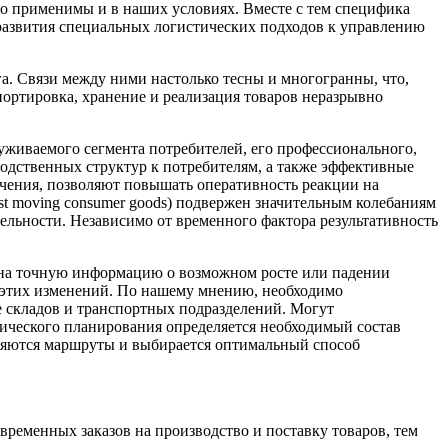
но применимы и в наших условиях. Вместе с тем специфика
развития специальных логистических подходов к управлению
. Связи между ними настолько тесны и многогранны, что,
портировка, хранение и реализация товаров неразрывно
луживаемого сегмента потребителей, его профессионального,
водственных структур к потребителям, а также эффективные
ения, позволяют повышать оперативность реакции на
t moving consumer goods) подвержен значительным колебаниям
тельности. Независимо от временного фактора результативность
 на точную информацию о возможном росте или падении
е этих изменений. По нашему мнению, необходимо
е складов и транспортных подразделений. Могут
тического планирования определяется необходимый состав
вляются маршруты и выбирается оптимальный способ
ременных заказов на производство и поставку товаров, тем