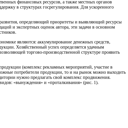
ственных финансовых ресурсов, а также местных органов
оддержку в структурах госрегулирования. Для ускоренного
я развития, определяющий приоритеты и выявляющий ресурсы
аций и экспертных оценок автора, эти задачи в основном
стников.
ономике являются: аккумулирование денежных средств,
дукции. Хозяйственный успех определяется удачным
 позволяющей торгово-производственной структуре проявить
продукции (комплекс рекламных мероприятий, участие в
зможные потребители продукции, то и на рынок можно выходить
дитории нужно предлагать свой комплекс продвижения.
идов: «вынуждения» и «проталкивания» (рис. 1).