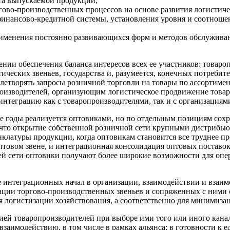
нта выпускаемой продукции;
гово-производственных процессов на основе развития логистич
инансово-кредитной системы, установления уровня и соотношен
рименения постоянно развивающихся форм и методов обслужива
ии обеспечения баланса интересов всех ее участников: товароп
тических звеньев, государства и, разумеется, конечных потреб
ворять запросы розничной торговли на товары по ассортименту,
изводителей, организующим логистическое продвижение товаро
интеграцию как с товаропроизводителями, так и с организациям
 годы реализуется оптовиками, но по отдельным позициям сохр
, что открытие собственной розничной сети крупными дистриб
клатуры продукции, когда оптовикам становится все труднее пр
 оптовом звене, и интеграционная консолидация оптовых поставо
 сети оптовики получают более широкие возможности для опер
е интеграционных начал в организации, взаимодействии и взаи
ации торгово-производственных звеньев и сопряженных с ними
я логистизации хозяйствования, а соответственно для минимиза
ией товаропроизводителей при выборе ими того или иного кана
взаимодействию, в том числе в рамках альянса; в готовности к