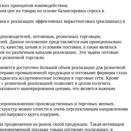
еских принципов взаимодействия;
ия цен на товары на основе балансировки спроса и
ния и реализации эффективных маркетинговых (рекламных) и
роизводителей, оптовиков, розничных торговцев,
ителей. Данное положение представляется нам принципиально
 качеству, ценам и условиям поставки, а также являться
в по различным каналам реализации. Эти задачи оптовые
и розничной торговли.
аняется достаточно большой объем реализации для розничной
ьютерами промышленной продукции и оптовыми фирмами стало
одвигать ассортиментные позиции в торговые сети. Кроме
к с розничной реализацией позволяет в целом получить
ативного маневрирования ценами, что является важным
мопроникновении производственных и торговых звеньев,
 структур можно отнести к очень перспективным направлениям
ции широкого круга издержек.
ла продвижения на рынок своей продукции. Такая мотивация
 единовременной продаже товара оптовому посреднику; в