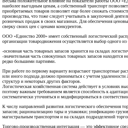
Весьма положительное влияние на показатели работы ООО «Ед
наиболее выгодным ценам, а собственный транспорт позволяе
приобретаемых товаров позволяет еще более снижать стоимос
производства, что тоже следует учитывать в закупочной деят
розничных продаж в своих магазинах. Для обеспечения ценов
сверку своих цен с ценами конкурентов.
ООО «Единство 2000» имеет собственный логистический распр
организации товародвижения осуществляется выбор одного из
-основная часть товарных запасов хранится на складах логист
-значительная часть совокупных товарных запасов находится н
редко большими партиями.
При работе по первому варианту возрастают транспортные рас
или иного подхода должно приниматься с учетом удаленности 
структур и некоторых других факторов.
Логистическая хозяйственная система действует в условиях в
поэтому важным требованием является способность к адаптац
систематически уточняться и модифицироваться в соответстви
К числу направлений развития логистического обеспечения т
запасов; рационализацию тары и упаковки; унификацию грузо
магистральным транспортом и на складах подразделений торг
Торгово-производственная интеграция — это эффективное сред