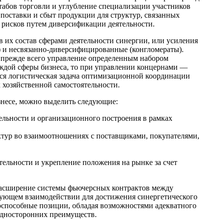
табов торговли и углубление специализации участников
поставки и сбыт продукции для структур, связанных
 рисков путем диверсификации деятельности.
 их состав сферами деятельности синергии, или усиления
 и несвязанно-диверсифицированные (конгломераты).
 прежде всего управление определенным набором
аждой сферы бизнеса, то при управлении концернами —
тся логистическая задача оптимизационной координации
 хозяйственной самостоятельности.
знесе, можно выделить следующие:
ельности и организационного построения в рамках
ктур во взаимоотношениях с поставщиками, покупателями,
ельности и укрепление положения на рынке за счет
 расширение системы фьючерсных контрактов между
едующем взаимодействии для достижения синергетического
тоспособные позиции, обладая возможностями адекватного
односторонних преимуществ.