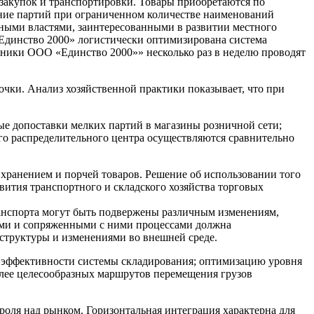
закупок и транспортировки. Товары приобретаются по
ение партий при ограниченном количестве наименований
ьными властями, заинтересованными в развитии местного
«Единство 2000» логистически оптимизирована система
ники ООО «Единство 2000»» несколько раз в неделю проводят
чки. Анализ хозяйственной практики показывает, что при
тые допоставки мелких партий в магазины розничной сети;
ого распределительного центра осуществляются сравнительно
 хранением и порчей товаров. Решение об использовании того
вития транспортного и складского хозяйства торговых
ранспорта могут быть подвержены различным изменениям,
ными и сопряженными с ними процессами должна
структуры и изменениями во внешней среде.
е эффективности системы складирования; оптимизацию уровня
олее целесообразных маршрутов перемещения грузов
роля над рынком. Горизонтальная интеграция характерна для