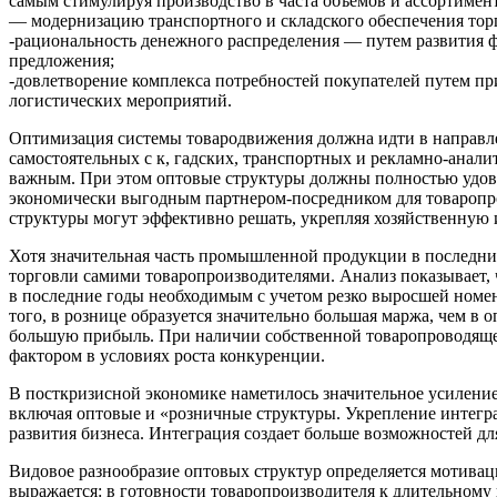
самым стимулируя производство в часта объемов и ассортиме
— модернизацию транспортного и складского обеспечения тор
-рациональность денежного распределения — путем развития ф
предложения;
-довлетворение комплекса потребностей покупателей путем п
логистических мероприятий.
Оптимизация системы товародвижения должна идти в направлен
самостоятельных с к, гадских, транспортных и рекламно-анали
важным. При этом оптовые структуры должны полностью удовлет
экономически выгодным партнером-посредником для товаропро
структуры могут эффективно решать, укрепляя хозяйственную 
Хотя значительная часть промышленной продукции в последние
торговли самими товаропроизводителями. Анализ показывает
в последние годы необходимым с учетом резко выросшей номен
того, в рознице образуется значительно большая маржа, чем в
большую прибыль. При наличии собственной товаропроводящей
фактором в условиях роста конкуренции.
В посткризисной экономике наметилось значительное усилени
включая оптовые и «розничные структуры. Укрепление интегр
развития бизнеса. Интеграция создает больше возможностей дл
Видовое разнообразие оптовых структур определяется мотивац
выражается: в готовности товаропроизводителя к длительному 