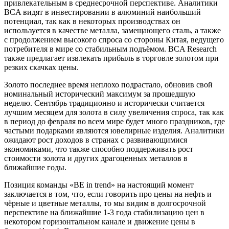
привлекательным в среднесрочной перспективе. Аналитики
BCA видят в инвестировании в алюминий наибольший
потенциал, так как в некоторых производствах он
используется в качестве металла, замещающего сталь, а также
с продолжением высокого спроса со стороны Китая, ведущего
потребителя в мире со стабильным подъёмом. BCA Research
также предлагает извлекать прибыль в торговле золотом при
резких скачках цены.
Золото последнее время неплохо подрастало, обновив свой
номинальный исторический максимум за прошедшую
неделю. Сентябрь традиционно и исторически считается
лучшим месяцем для золота в силу увеличения спроса, так как
в период до февраля во всем мире будет много праздников, где
частыми подарками являются ювелирные изделия. Аналитики
ожидают рост доходов в странах с развивающимися
экономиками, что также способно поддерживать рост
стоимости золота и других драгоценных металлов в
ближайшие годы.
Позиция команды «BE in trend» на настоящий момент
заключается в том, что, если говорить про цены на нефть и
чёрные и цветные металлы, то мы видим в долгосрочной
перспективе на ближайшие 1-3 года стабилизацию цен в
некотором горизонтальном канале и движение цены в