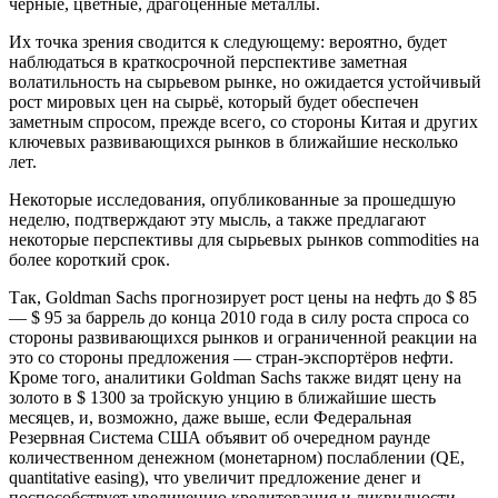
чёрные, цветные, драгоценные металлы.
Их точка зрения сводится к следующему: вероятно, будет
наблюдаться в краткосрочной перспективе заметная
волатильность на сырьевом рынке, но ожидается устойчивый
рост мировых цен на сырьё, который будет обеспечен
заметным спросом, прежде всего, со стороны Китая и других
ключевых развивающихся рынков в ближайшие несколько
лет.
Некоторые исследования, опубликованные за прошедшую
неделю, подтверждают эту мысль, а также предлагают
некоторые перспективы для сырьевых рынков commodities на
более короткий срок.
Так, Goldman Sachs прогнозирует рост цены на нефть до $ 85
— $ 95 за баррель до конца 2010 года в силу роста спроса со
стороны развивающихся рынков и ограниченной реакции на
это со стороны предложения — стран-экспортёров нефти.
Кроме того, аналитики Goldman Sachs также видят цену на
золото в $ 1300 за тройскую унцию в ближайшие шесть
месяцев, и, возможно, даже выше, если Федеральная
Резервная Система США объявит об очередном раунде
количественном денежном (монетарном) послаблении (QE,
quantitative easing), что увеличит предложение денег и
поспособствует увеличению кредитования и ликвидности.