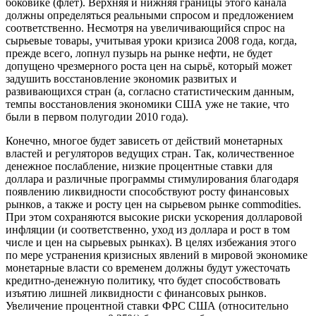
боковике (флет). Верхняя и нижняя границы этого канала
должны определяться реальными спросом и предложением
соответственно. Несмотря на увеличивающийся спрос на
сырьевые товары, учитывая уроки кризиса 2008 года, когда,
прежде всего, лопнул пузырь на рынке нефти, не будет
допущено чрезмерного роста цен на сырьё, который может
задушить восстановление экономик развитых и
развивающихся стран (а, согласно статистическим данным,
темпы восстановления экономики США уже не такие, что
были в первом полугодии 2010 года).
Конечно, многое будет зависеть от действий монетарных
властей и регуляторов ведущих стран. Так, количественное
денежное послабление, низкие процентные ставки для
доллара и различные программы стимулирования благодаря
появлению ликвидности способствуют росту финансовых
рынков, а также и росту цен на сырьевом рынке commodities.
При этом сохраняются высокие риски ускорения долларовой
инфляции (и соответственно, уход из доллара и рост в том
числе и цен на сырьевых рынках). В целях избежания этого
по мере устранения кризисных явлений в мировой экономике
монетарные власти со временем должны будут ужесточать
кредитно-денежную политику, что будет способствовать
изъятию лишней ликвидности с финансовых рынков.
Увеличение процентной ставки ФРС США (относительно